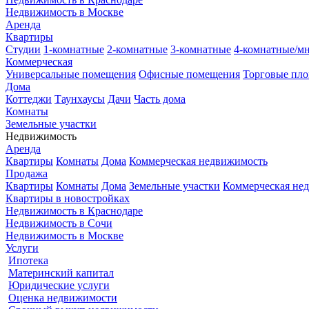
Недвижимость в Москве
Аренда
Квартиры
Студии
1-комнатные
2-комнатные
3-комнатные
4-комнатные/м
Коммерческая
Универсальные помещения
Офисные помещения
Торговые пл
Дома
Коттеджи
Таунхаусы
Дачи
Часть дома
Комнаты
Земельные участки
Недвижимость
Аренда
Квартиры
Комнаты
Дома
Коммерческая недвижимость
Продажа
Квартиры
Комнаты
Дома
Земельные участки
Коммерческая не
Квартиры в новостройках
Недвижимость в Краснодаре
Недвижимость в Сочи
Недвижимость в Москве
Услуги
Ипотека
Материнский капитал
Юридические услуги
Оценка недвижимости