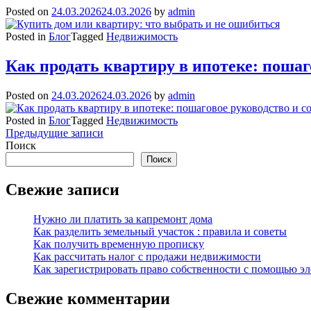
Posted on
24.03.2026
24.03.2026
by
admin
Posted in
Блог
Tagged
Недвижимость
Как продать квартиру в ипотеке: пошаг
Posted on
24.03.2026
24.03.2026
by
admin
Posted in
Блог
Tagged
Недвижимость
Навигация
Предыдущие записи
Поиск
по
Поиск
записям
Свежие записи
Нужно ли платить за капремонт дома
Как разделить земельный участок : правила и советы
Как получить временную прописку
Как рассчитать налог с продажи недвижимости
Как зарегистрировать право собственности с помощью э
Свежие комментарии