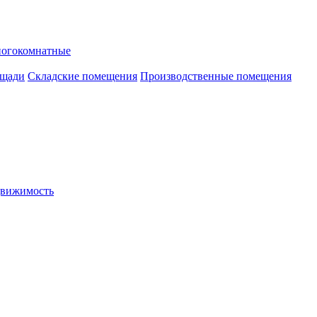
ногокомнатные
ощади
Складские помещения
Производственные помещения
движимость