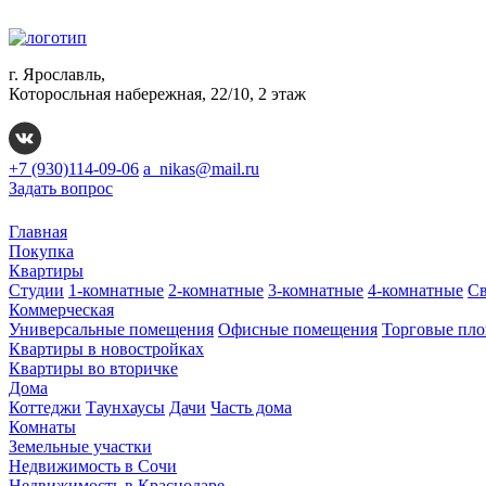
г. Ярославль,
Которосльная набережная, 22/10, 2 этаж
+7 (930)114-09-06
a_nikas@mail.ru
Задать вопрос
Главная
Покупка
Квартиры
Студии
1-комнатные
2-комнатные
3-комнатные
4-комнатные
Св
Коммерческая
Универсальные помещения
Офисные помещения
Торговые пл
Квартиры в новостройках
Квартиры во вторичке
Дома
Коттеджи
Таунхаусы
Дачи
Часть дома
Комнаты
Земельные участки
Недвижимость в Сочи
Недвижимость в Краснодаре