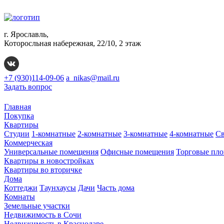
г. Ярославль,
Которосльная набережная, 22/10, 2 этаж
+7 (930)114-09-06
a_nikas@mail.ru
Задать вопрос
Главная
Покупка
Квартиры
Студии
1-комнатные
2-комнатные
3-комнатные
4-комнатные
Св
Коммерческая
Универсальные помещения
Офисные помещения
Торговые пл
Квартиры в новостройках
Квартиры во вторичке
Дома
Коттеджи
Таунхаусы
Дачи
Часть дома
Комнаты
Земельные участки
Недвижимость в Сочи
Недвижимость в Краснодаре