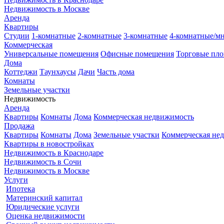
Недвижимость в Москве
Аренда
Квартиры
Студии
1-комнатные
2-комнатные
3-комнатные
4-комнатные/м
Коммерческая
Универсальные помещения
Офисные помещения
Торговые пл
Дома
Коттеджи
Таунхаусы
Дачи
Часть дома
Комнаты
Земельные участки
Недвижимость
Аренда
Квартиры
Комнаты
Дома
Коммерческая недвижимость
Продажа
Квартиры
Комнаты
Дома
Земельные участки
Коммерческая не
Квартиры в новостройках
Недвижимость в Краснодаре
Недвижимость в Сочи
Недвижимость в Москве
Услуги
Ипотека
Материнский капитал
Юридические услуги
Оценка недвижимости