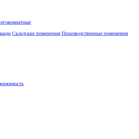
ногокомнатные
ощади
Складские помещения
Производственные помещения
движимость