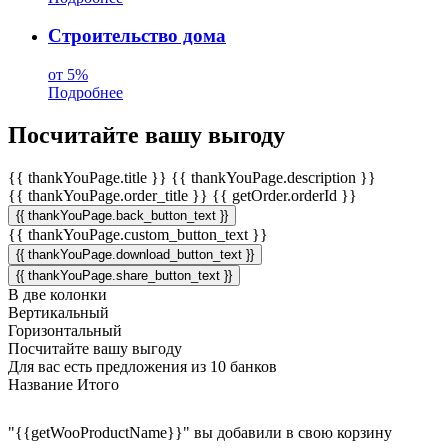
Строительство дома
от 5%
Подробнее
Посчитайте вашу выгоду
{{ thankYouPage.title }}
{{ thankYouPage.description }}
{{ thankYouPage.order_title }}
{{ getOrder.orderId }}
{{ thankYouPage.back_button_text }}
{{ thankYouPage.custom_button_text }}
{{ thankYouPage.download_button_text }}
{{ thankYouPage.share_button_text }}
В две колонки
Вертикальный
Горизонтальный
Посчитайте вашу выгоду
Для вас есть предложения из 10 банков
Название
Итого
"{{getWooProductName}}" вы добавили в свою корзину