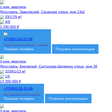
1-ком. квартира
Ярославль, Заволжский, Сахарова улица, дом 13к2
33/17/9 м²
4/9
3 290 000 ₽
+7(930)114-21-08
Екатерина Александровна
Показать телефон
Получить консультацию
3-ком. квартира
Ярославль, Кировский, Салтыкова-Щедрина улица, дом 38
103/61/13 м²
1/5
13 300 000 ₽
+7(930)129-15-88
Вероника Николаевна
Показать телефон
Получить консультацию
3-ком. квартира