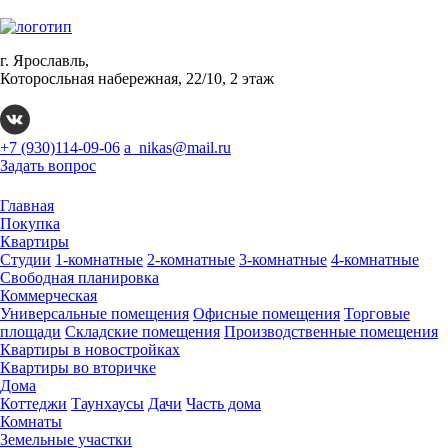
г. Ярославль,
Которосльная набережная, 22/10, 2 этаж
+7 (930)114-09-06
a_nikas@mail.ru
Задать вопрос
Главная
Покупка
Квартиры
Студии
1-комнатные
2-комнатные
3-комнатные
4-комнатные
Свободная планировка
Коммерческая
Универсальные помещения
Офисные помещения
Торговые
площади
Складские помещения
Производственные помещения
Квартиры в новостройках
Квартиры во вторичке
Дома
Коттеджи
Таунхаусы
Дачи
Часть дома
Комнаты
Земельные участки