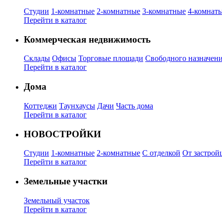
Студии
1-комнатные
2-комнатные
3-комнатные
4-комнат
Перейти в каталог
Коммерческая недвижимость
Склады
Офисы
Торговые площади
Свободного назначен
Перейти в каталог
Дома
Коттеджи
Таунхаусы
Дачи
Часть дома
Перейти в каталог
НОВОСТРОЙКИ
Студии
1-комнатные
2-комнатные
С отделкой
От застрой
Перейти в каталог
Земельные участки
Земельный участок
Перейти в каталог