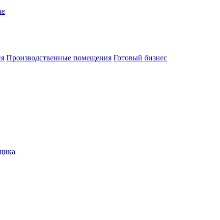
ые
ия
Производственные помещения
Готовый бизнес
щика