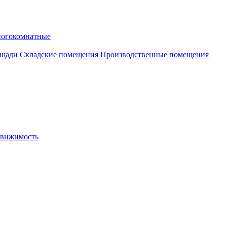
ногокомнатные
ощади
Складские помещения
Производственные помещения
движимость