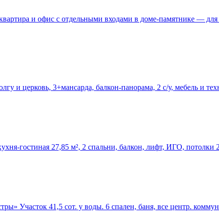
 квартира и офис с отдельными входами в доме-памятнике — для
гу и церковь, 3+мансарда, балкон-панорама, 2 с/у, мебель и тех
ухня-гостиная 27,85 м², 2 спальни, балкон, лифт, ИГО, потолки 
ы» Участок 41,5 сот. у воды. 6 спален, баня, все центр. комму