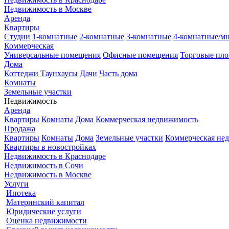
Недвижимость в Москве
Аренда
Квартиры
Студии
1-комнатные
2-комнатные
3-комнатные
4-комнатные/м
Коммерческая
Универсальные помещения
Офисные помещения
Торговые пл
Дома
Коттеджи
Таунхаусы
Дачи
Часть дома
Комнаты
Земельные участки
Недвижимость
Аренда
Квартиры
Комнаты
Дома
Коммерческая недвижимость
Продажа
Квартиры
Комнаты
Дома
Земельные участки
Коммерческая не
Квартиры в новостройках
Недвижимость в Краснодаре
Недвижимость в Сочи
Недвижимость в Москве
Услуги
Ипотека
Материнский капитал
Юридические услуги
Оценка недвижимости