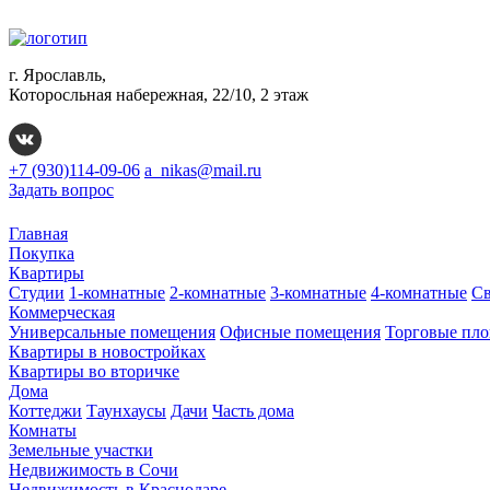
г. Ярославль,
Которосльная набережная, 22/10, 2 этаж
+7 (930)114-09-06
a_nikas@mail.ru
Задать вопрос
Главная
Покупка
Квартиры
Студии
1-комнатные
2-комнатные
3-комнатные
4-комнатные
Св
Коммерческая
Универсальные помещения
Офисные помещения
Торговые пл
Квартиры в новостройках
Квартиры во вторичке
Дома
Коттеджи
Таунхаусы
Дачи
Часть дома
Комнаты
Земельные участки
Недвижимость в Сочи
Недвижимость в Краснодаре