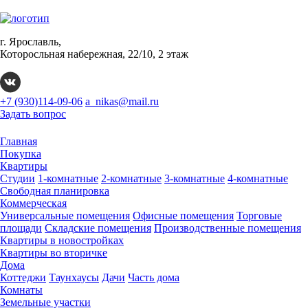
г. Ярославль,
Которосльная набережная, 22/10, 2 этаж
+7 (930)114-09-06
a_nikas@mail.ru
Задать вопрос
Главная
Покупка
Квартиры
Студии
1-комнатные
2-комнатные
3-комнатные
4-комнатные
Свободная планировка
Коммерческая
Универсальные помещения
Офисные помещения
Торговые
площади
Складские помещения
Производственные помещения
Квартиры в новостройках
Квартиры во вторичке
Дома
Коттеджи
Таунхаусы
Дачи
Часть дома
Комнаты
Земельные участки