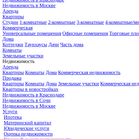
Недвижимость в Москве
Аренда
Квартиры
Студии
1-комнатные
2-комнатные
3-комнатные
4-комнатные/м
Коммерческая
Универсальные помещения
Офисные помещения
Торговые пл
Дома
Коттеджи
Таунхаусы
Дачи
Часть дома
Комнаты
Земельные участки
Недвижимость
Аренда
Квартиры
Комнаты
Дома
Коммерческая недвижимость
Продажа
Квартиры
Комнаты
Дома
Земельные участки
Коммерческая не
Квартиры в новостройках
Недвижимость в Краснодаре
Недвижимость в Сочи
Недвижимость в Москве
Услуги
Ипотека
Материнский капитал
Юридические услуги
Оценка недвижимости