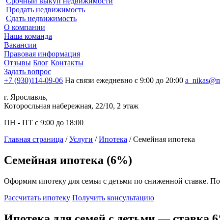
Срочный выкуп недвижимости
Продать недвижимость
Сдать недвижимость
О компании
Наша команда
Вакансии
Правовая информация
Отзывы
Блог
Контакты
Задать вопрос
+7 (930)114-09-06
На связи ежедневно с 9:00 до 20:00
a_nikas@m
г. Ярославль,
Которосльная набережная, 22/10, 2 этаж
ПН - ПТ с 9:00 до 18:00
Главная страница
/
Услуги
/
Ипотека
/
Семейная ипотека
Семейная ипотека (6%)
Оформим ипотеку для семьи с детьми по сниженной ставке. По
Рассчитать ипотеку
Получить консультацию
Ипотека для семей с детьми — ставка