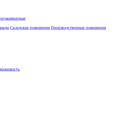
ногокомнатные
ощади
Складские помещения
Производственные помещения
движимость