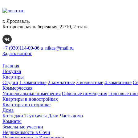
г. Ярославль,
Которосльная набережная, 22/10, 2 этаж
+7 (930)114-09-06
a_nikas@mail.ru
Задать вопрос
Главная
Покупка
Квартиры
Студии
1-комнатные
2-комнатные
3-комнатные
4-комнатные
Св
Коммерческая
Универсальные помещения
Офисные помещения
Торговые пл
Квартиры в новостройках
Квартиры во вторичке
Дома
Коттеджи
Таунхаусы
Дачи
Часть дома
Комнаты
Земельные участки
Недвижимость в Сочи
Недвижимость в Краснодаре