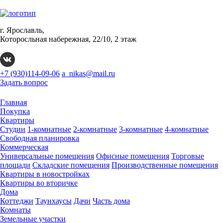
г. Ярославль,
Которосльная набережная, 22/10, 2 этаж
+7 (930)114-09-06
a_nikas@mail.ru
Задать вопрос
Главная
Покупка
Квартиры
Студии
1-комнатные
2-комнатные
3-комнатные
4-комнатные
Свободная планировка
Коммерческая
Универсальные помещения
Офисные помещения
Торговые
площади
Складские помещения
Производственные помещения
Квартиры в новостройках
Квартиры во вторичке
Дома
Коттеджи
Таунхаусы
Дачи
Часть дома
Комнаты
Земельные участки