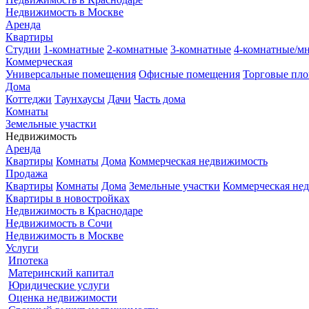
Недвижимость в Москве
Аренда
Квартиры
Студии
1-комнатные
2-комнатные
3-комнатные
4-комнатные/м
Коммерческая
Универсальные помещения
Офисные помещения
Торговые пл
Дома
Коттеджи
Таунхаусы
Дачи
Часть дома
Комнаты
Земельные участки
Недвижимость
Аренда
Квартиры
Комнаты
Дома
Коммерческая недвижимость
Продажа
Квартиры
Комнаты
Дома
Земельные участки
Коммерческая не
Квартиры в новостройках
Недвижимость в Краснодаре
Недвижимость в Сочи
Недвижимость в Москве
Услуги
Ипотека
Материнский капитал
Юридические услуги
Оценка недвижимости