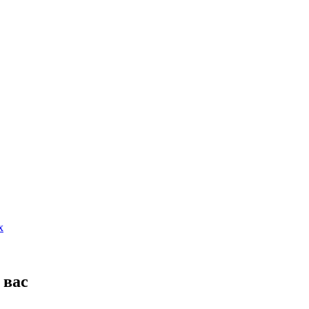
х
 вас