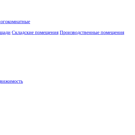
ногокомнатные
ощади
Складские помещения
Производственные помещения
движимость