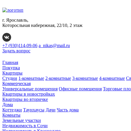
г. Ярославль,
Которосльная набережная, 22/10, 2 этаж
+7 (930)114-09-06
a_nikas@mail.ru
Задать вопрос
Главная
Покупка
Квартиры
Студии
1-комнатные
2-комнатные
3-комнатные
4-комнатные
Св
Коммерческая
Универсальные помещения
Офисные помещения
Торговые пл
Квартиры в новостройках
Квартиры во вторичке
Дома
Коттеджи
Таунхаусы
Дачи
Часть дома
Комнаты
Земельные участки
Недвижимость в Сочи
Недвижимость в Краснодаре