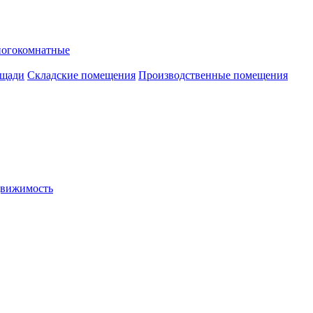
ногокомнатные
ощади
Складские помещения
Производственные помещения
движимость