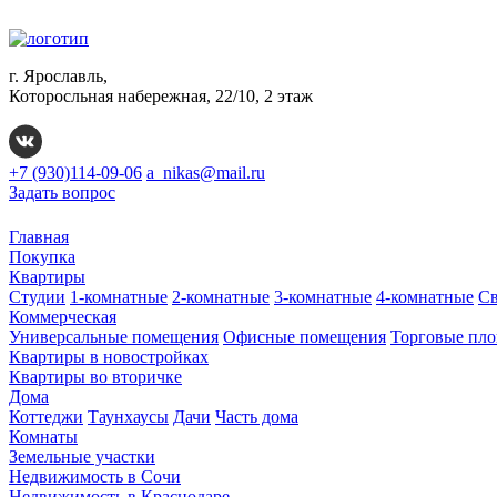
г. Ярославль,
Которосльная набережная, 22/10, 2 этаж
+7 (930)114-09-06
a_nikas@mail.ru
Задать вопрос
Главная
Покупка
Квартиры
Студии
1-комнатные
2-комнатные
3-комнатные
4-комнатные
Св
Коммерческая
Универсальные помещения
Офисные помещения
Торговые пл
Квартиры в новостройках
Квартиры во вторичке
Дома
Коттеджи
Таунхаусы
Дачи
Часть дома
Комнаты
Земельные участки
Недвижимость в Сочи
Недвижимость в Краснодаре