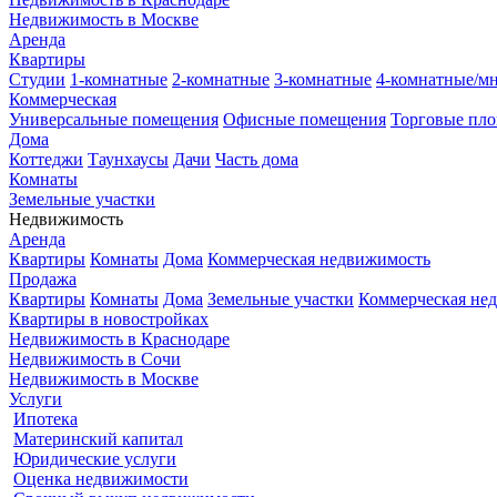
Недвижимость в Москве
Аренда
Квартиры
Студии
1-комнатные
2-комнатные
3-комнатные
4-комнатные/м
Коммерческая
Универсальные помещения
Офисные помещения
Торговые пл
Дома
Коттеджи
Таунхаусы
Дачи
Часть дома
Комнаты
Земельные участки
Недвижимость
Аренда
Квартиры
Комнаты
Дома
Коммерческая недвижимость
Продажа
Квартиры
Комнаты
Дома
Земельные участки
Коммерческая не
Квартиры в новостройках
Недвижимость в Краснодаре
Недвижимость в Сочи
Недвижимость в Москве
Услуги
Ипотека
Материнский капитал
Юридические услуги
Оценка недвижимости