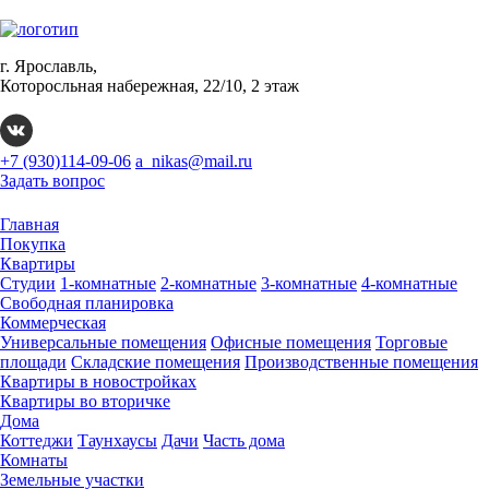
г. Ярославль,
Которосльная набережная, 22/10, 2 этаж
+7 (930)114-09-06
a_nikas@mail.ru
Задать вопрос
Главная
Покупка
Квартиры
Студии
1-комнатные
2-комнатные
3-комнатные
4-комнатные
Свободная планировка
Коммерческая
Универсальные помещения
Офисные помещения
Торговые
площади
Складские помещения
Производственные помещения
Квартиры в новостройках
Квартиры во вторичке
Дома
Коттеджи
Таунхаусы
Дачи
Часть дома
Комнаты
Земельные участки