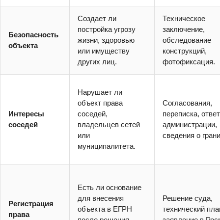
Создает ли
Техническое
постройка угрозу
заключение,
Безопасность
жизни, здоровью
обследование
объекта
или имуществу
конструкций,
других лиц.
фотофиксация.
Нарушает ли
объект права
Согласования,
Интересы
соседей,
переписка, отве
соседей
владельцев сетей
администрации,
или
сведения о гран
муниципалитета.
Есть ли основание
для внесения
Решение суда,
Регистрация
объекта в ЕГРН
технический пла
права
после решения
заявление в Рос