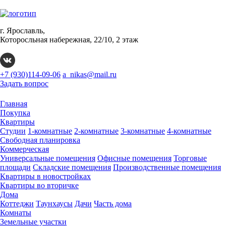
г. Ярославль,
Которосльная набережная, 22/10, 2 этаж
+7 (930)114-09-06
a_nikas@mail.ru
Задать вопрос
Главная
Покупка
Квартиры
Студии
1-комнатные
2-комнатные
3-комнатные
4-комнатные
Свободная планировка
Коммерческая
Универсальные помещения
Офисные помещения
Торговые
площади
Складские помещения
Производственные помещения
Квартиры в новостройках
Квартиры во вторичке
Дома
Коттеджи
Таунхаусы
Дачи
Часть дома
Комнаты
Земельные участки