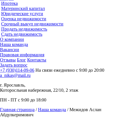
Ипотека
Материнский капитал
Юридические услуги
Оценка недвижимости
Срочный выкуп недвижимости
Продать недвижимость
Сдать недвижимость
О компании
Наша команда
Вакансии
Правовая информация
Отзывы
Блог
Контакты
Задать вопрос
+7 (930)114-09-06
На связи ежедневно с 9:00 до 20:00
a_nikas@mail.ru
г. Ярославль,
Которосльная набережная, 22/10, 2 этаж
ПН - ПТ с 9:00 до 18:00
Главная страница
/
Наша команда
/
Межидов Аслан
Абдулкеримович