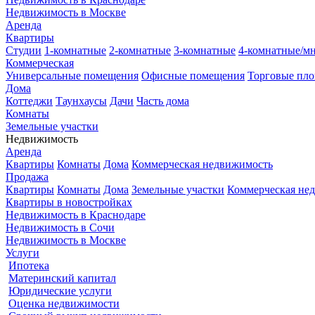
Недвижимость в Москве
Аренда
Квартиры
Студии
1-комнатные
2-комнатные
3-комнатные
4-комнатные/м
Коммерческая
Универсальные помещения
Офисные помещения
Торговые пл
Дома
Коттеджи
Таунхаусы
Дачи
Часть дома
Комнаты
Земельные участки
Недвижимость
Аренда
Квартиры
Комнаты
Дома
Коммерческая недвижимость
Продажа
Квартиры
Комнаты
Дома
Земельные участки
Коммерческая не
Квартиры в новостройках
Недвижимость в Краснодаре
Недвижимость в Сочи
Недвижимость в Москве
Услуги
Ипотека
Материнский капитал
Юридические услуги
Оценка недвижимости