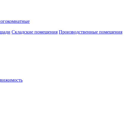
ногокомнатные
ощади
Складские помещения
Производственные помещения
движимость