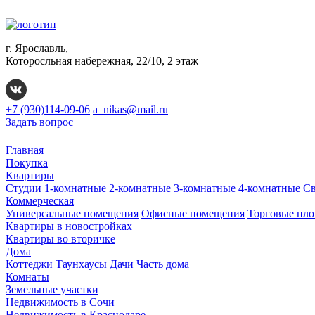
г. Ярославль,
Которосльная набережная, 22/10, 2 этаж
+7 (930)114-09-06
a_nikas@mail.ru
Задать вопрос
Главная
Покупка
Квартиры
Студии
1-комнатные
2-комнатные
3-комнатные
4-комнатные
Св
Коммерческая
Универсальные помещения
Офисные помещения
Торговые пл
Квартиры в новостройках
Квартиры во вторичке
Дома
Коттеджи
Таунхаусы
Дачи
Часть дома
Комнаты
Земельные участки
Недвижимость в Сочи
Недвижимость в Краснодаре