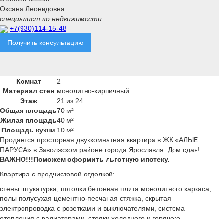
Оксана Леонидовна
специалист по недвижимости
+7(930)114-15-48
Получить консультацию
Комнат
2
Материал стен
монолитно-кирпичный
Этаж
21 из 24
Общая площадь
70 м²
Жилая площадь
40 м²
Площадь кухни
10 м²
Продается просторная двухкомнатная квартира в ЖК «АЛЫЕ
ПАРУСА» в Заволжском районе города Ярославля. Дом сдан!
ВАЖНО!!!Поможем оформить льготную ипотеку.
Квартира с предчистовой отделкой:
стены штукатурка, потолки бетонная плита монолитного каркаса,
полы полусухая цементно-песчаная стяжка, скрытая
электропроводка с розетками и выключателями, система
отопления с радиаторами, стояки холодного и горячего