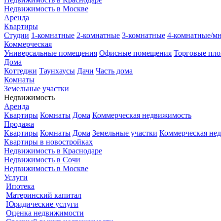
Недвижимость в Москве
Аренда
Квартиры
Студии
1-комнатные
2-комнатные
3-комнатные
4-комнатные/м
Коммерческая
Универсальные помещения
Офисные помещения
Торговые пл
Дома
Коттеджи
Таунхаусы
Дачи
Часть дома
Комнаты
Земельные участки
Недвижимость
Аренда
Квартиры
Комнаты
Дома
Коммерческая недвижимость
Продажа
Квартиры
Комнаты
Дома
Земельные участки
Коммерческая не
Квартиры в новостройках
Недвижимость в Краснодаре
Недвижимость в Сочи
Недвижимость в Москве
Услуги
Ипотека
Материнский капитал
Юридические услуги
Оценка недвижимости