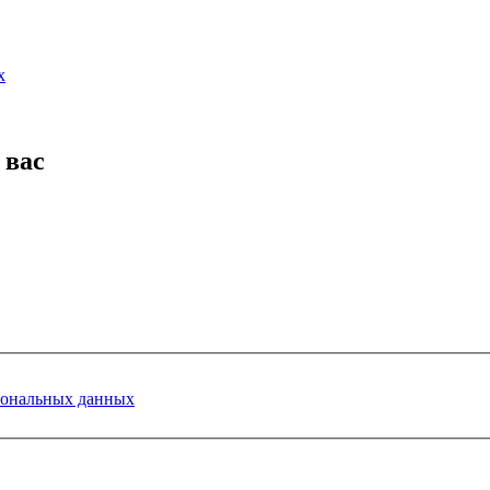
х
 вас
сональных данных