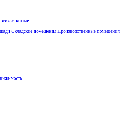
ногокомнатные
ощади
Складские помещения
Производственные помещения
движимость