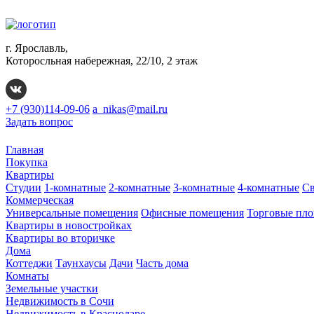
г. Ярославль,
Которосльная набережная, 22/10, 2 этаж
+7 (930)114-09-06
a_nikas@mail.ru
Задать вопрос
Главная
Покупка
Квартиры
Студии
1-комнатные
2-комнатные
3-комнатные
4-комнатные
Св
Коммерческая
Универсальные помещения
Офисные помещения
Торговые пл
Квартиры в новостройках
Квартиры во вторичке
Дома
Коттеджи
Таунхаусы
Дачи
Часть дома
Комнаты
Земельные участки
Недвижимость в Сочи
Недвижимость в Краснодаре