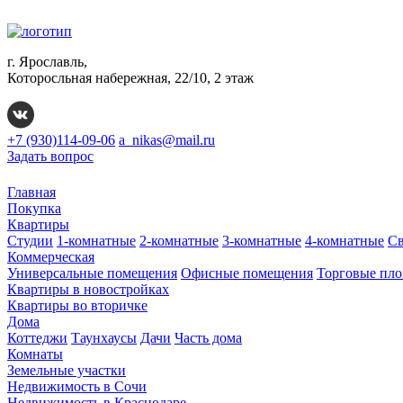
г. Ярославль,
Которосльная набережная, 22/10, 2 этаж
+7 (930)114-09-06
a_nikas@mail.ru
Задать вопрос
Главная
Покупка
Квартиры
Студии
1-комнатные
2-комнатные
3-комнатные
4-комнатные
Св
Коммерческая
Универсальные помещения
Офисные помещения
Торговые пл
Квартиры в новостройках
Квартиры во вторичке
Дома
Коттеджи
Таунхаусы
Дачи
Часть дома
Комнаты
Земельные участки
Недвижимость в Сочи
Недвижимость в Краснодаре