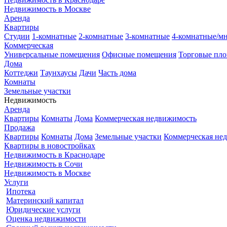
Недвижимость в Москве
Аренда
Квартиры
Студии
1-комнатные
2-комнатные
3-комнатные
4-комнатные/м
Коммерческая
Универсальные помещения
Офисные помещения
Торговые пл
Дома
Коттеджи
Таунхаусы
Дачи
Часть дома
Комнаты
Земельные участки
Недвижимость
Аренда
Квартиры
Комнаты
Дома
Коммерческая недвижимость
Продажа
Квартиры
Комнаты
Дома
Земельные участки
Коммерческая не
Квартиры в новостройках
Недвижимость в Краснодаре
Недвижимость в Сочи
Недвижимость в Москве
Услуги
Ипотека
Материнский капитал
Юридические услуги
Оценка недвижимости