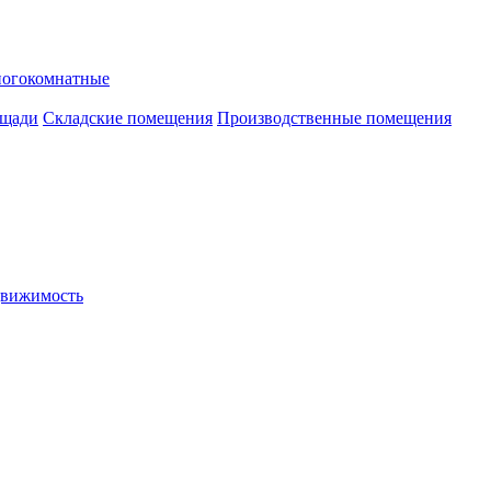
ногокомнатные
ощади
Складские помещения
Производственные помещения
движимость