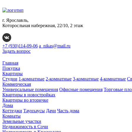
г. Ярославль,
Которосльная набережная, 22/10, 2 этаж
+7 (930)114-09-06
a_nikas@mail.ru
Задать вопрос
Главная
Покупка
Квартиры
Студии
1-комнатные
2-комнатные
3-комнатные
4-комнатные
Св
Коммерческая
Универсальные помещения
Офисные помещения
Торговые пл
Квартиры в новостройках
Квартиры во вторичке
Дома
Коттеджи
Таунхаусы
Дачи
Часть дома
Комнаты
Земельные участки
Недвижимость в Сочи
Недвижимость в Краснодаре