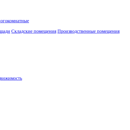
ногокомнатные
ощади
Складские помещения
Производственные помещения
движимость