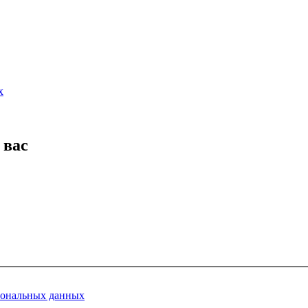
х
 вас
сональных данных