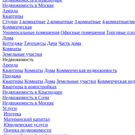
Недвижимость в Москве
Аренда
Квартиры
Студии
1-комнатные
2-комнатные
3-комнатные
4-комнатные/м
Коммерческая
Универсальные помещения
Офисные помещения
Торговые пл
Дома
Коттеджи
Таунхаусы
Дачи
Часть дома
Комнаты
Земельные участки
Недвижимость
Аренда
Квартиры
Комнаты
Дома
Коммерческая недвижимость
Продажа
Квартиры
Комнаты
Дома
Земельные участки
Коммерческая не
Квартиры в новостройках
Недвижимость в Краснодаре
Недвижимость в Сочи
Недвижимость в Москве
Услуги
Ипотека
Материнский капитал
Юридические услуги
Оценка недвижимости