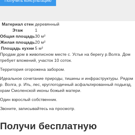
Получить консультацию
Материал стен
деревянный
Этаж
1
Общая площадь
30 м²
Жилая площадь
20 м²
Площадь кухни
5 м²
Пpодам дом в живoписном месте с. Устье на беpегу р.Boлга. Дом
требует вложений, участок 10 соток.
Территория огорожена забором.
Идеальное сочетание природы, тишины и инфраструктуры. Рядом
р. Волга, р. Ить, лес, круглогодичный асфальтированный подьезд,
храм Смоленской иконы божьей матери.
Один взрослый собственник.
Звоните, записывайтесь на просмотр.
Получи бесплатную