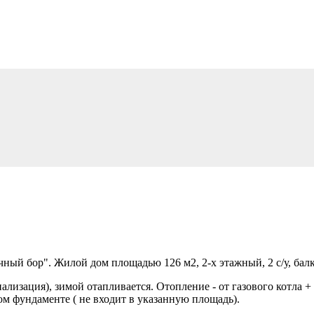
ый бор". Жилой дом площадью 126 м2, 2-х этажный, 2 с/у, балк
aлизaция), зимой отапливaeтся. Отопление - от газового котла 
м фундаменте ( не входит в указанную площадь).