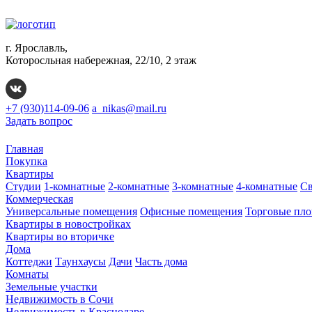
г. Ярославль,
Которосльная набережная, 22/10, 2 этаж
+7 (930)114-09-06
a_nikas@mail.ru
Задать вопрос
Главная
Покупка
Квартиры
Студии
1-комнатные
2-комнатные
3-комнатные
4-комнатные
Св
Коммерческая
Универсальные помещения
Офисные помещения
Торговые пл
Квартиры в новостройках
Квартиры во вторичке
Дома
Коттеджи
Таунхаусы
Дачи
Часть дома
Комнаты
Земельные участки
Недвижимость в Сочи
Недвижимость в Краснодаре