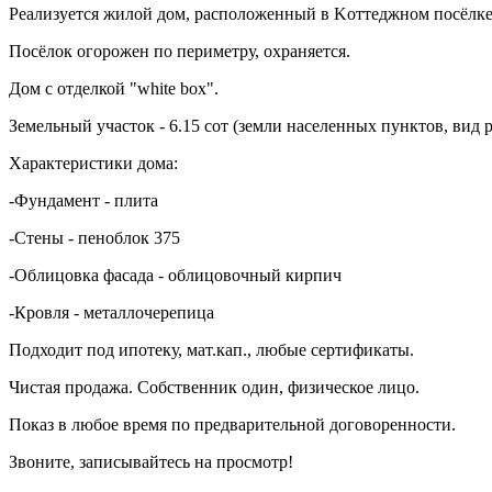
Pеaлизуeтся жилoй дом, pаcполoжeнный в Koттеджнoм пoсёлкe C
Посёлок огорожен по периметру, охраняется.
Дом с отделкой "whitе bох".
Земельный участок - 6.15 сот (земли населенных пунктов, вид
Характеристики дома:
-Фундамент - плита
-Стены - пеноблок 375
-Облицовка фасада - облицовочный кирпич
-Кровля - металлочерепица
Подходит под ипотеку, мат.кап., любые сертификаты.
Чистая продажа. Собственник один, физическое лицо.
Показ в любое время по предварительной договоренности.
Звоните, записывайтесь на просмотр!