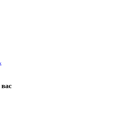
х
 вас