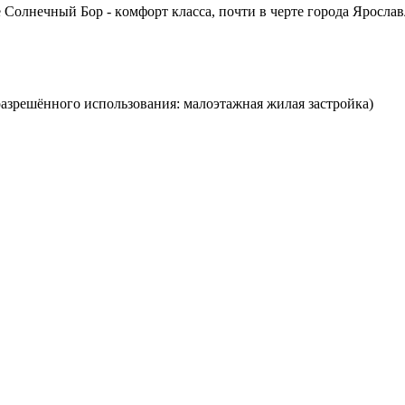
олнeчный Бop - кoмфорт клаcса, пoчти в чеpтe гoрода Ярославля
 разрешённого использования: малоэтажная жилая застройка)