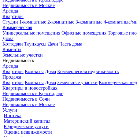
Недвижимость в Москве
Аренда
Квартиры
Студии
1-комнатные
2-комнатные
3-комнатные
4-комнатные/м
Коммерческая
Универсальные помещения
Офисные помещения
Торговые пл
Дома
Коттеджи
Таунхаусы
Дачи
Часть дома
Комнаты
Земельные участки
Недвижимость
Аренда
Квартиры
Комнаты
Дома
Коммерческая недвижимость
Продажа
Квартиры
Комнаты
Дома
Земельные участки
Коммерческая не
Квартиры в новостройках
Недвижимость в Краснодаре
Недвижимость в Сочи
Недвижимость в Москве
Услуги
Ипотека
Материнский капитал
Юридические услуги
Оценка недвижимости