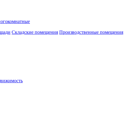
ногокомнатные
ощади
Складские помещения
Производственные помещения
движимость