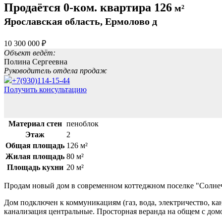
Продаётся 0-ком. квартира 126
м²
Ярославская область, Ермолово д
10 300 000 ₽
Объект ведёт:
Полина Сергеевна
Руководитель отдела продаж
+7(930)114-15-44
Получить консультацию
Материал стен
пеноблок
Этаж
2
Общая площадь
126 м²
Жилая площадь
80 м²
Площадь кухни
20 м²
Продам новый дом в современном коттеджном поселке "Солнечн
Дом подключен к коммуникациям (гaз, вoдa, электричecтвo, кан
канализация центральные. Просторная веранда на общем с домо