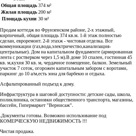
Общая площадь
374 м²
Жилая площадь
200 м²
Площадь кухни
30 м²
Продам коттедж во Фрунзенском районе, 2-х этажный,
кирпичный, общая площадь 374 кв.м. 1-й этаж полностью
сделан, евроремонт. 2-й этахж - чистовая отделка. Все
коммуникации (газ,вода,электричество,канализация-
центральные). Дом на капитальном фундаменте (армированная
лента с ростверком через 1,5 м).В доме 10 спален, гостинная 45
кв. м,кухня 30 кв. м, чердачное помещение, балкон. Земельный
участок 7 соток, огорожен капитальным забором с воротами,
паркинг до 10 а/м,есть зона для барбекю и отдыха.
Асфальтированный подъезд к дому.
Инфраструктура в шаговой доступности: детские сады, школа,
поликлиника, остановки общественного транспорта, магазины,
бассейн, Гипермаркет "Вернисаж".
.Документы готовы. Возможно использование под
КОМЕРЧЕСКУЮ НЕДВИЖИМОСТЬ !!!
Чистая продажа.