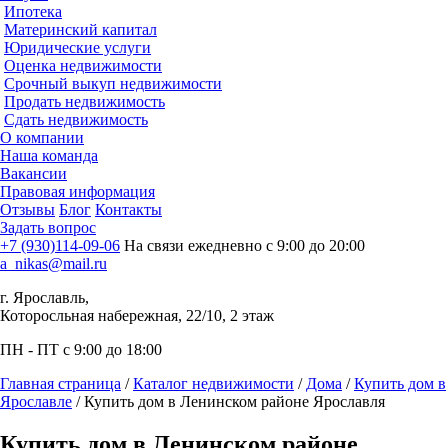
Ипотека
Материнский капитал
Юридические услуги
Оценка недвижимости
Срочный выкуп недвижимости
Продать недвижимость
Сдать недвижимость
О компании
Наша команда
Вакансии
Правовая информация
Отзывы
Блог
Контакты
Задать вопрос
+7 (930)114-09-06
На связи ежедневно с 9:00 до 20:00
a_nikas@mail.ru
г. Ярославль,
Которосльная набережная, 22/10, 2 этаж
ПН - ПТ с 9:00 до 18:00
Главная страница
/
Каталог недвижимости
/
Дома
/
Купить дом в
Ярославле
/
Купить дом в Ленинском районе Ярославля
Купить дом в Ленинском районе