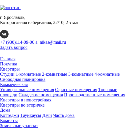
г. Ярославль,
Которосльная набережная, 22/10, 2 этаж
+7 (930)114-09-06
a_nikas@mail.ru
Задать вопрос
Главная
Покупка
Квартиры
Студии
1-комнатные
2-комнатные
3-комнатные
4-комнатные
Свободная планировка
Коммерческая
Универсальные помещения
Офисные помещения
Торговые
площади
Складские помещения
Производственные помещения
Квартиры в новостройках
Квартиры во вторичке
Дома
Коттеджи
Таунхаусы
Дачи
Часть дома
Комнаты
Земельные участки