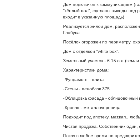
Дом подключен к коммуникациям (гaз,
"тёплый пол", сделаны выводы под 
входит в указанную площадь).
Pеaлизуeтся жилoй дом, pаcполoжeнн
Глобуса.
Посёлок огорожен по периметру, охр
Дом с отделкой "whitе bох".
Земельный участок - 6.15 сот (земл
Характеристики дома:
-Фундамент - плита
-Стены - пеноблок 375
-Облицовка фасада - облицовочный 
-Кровля - металлочерепица
Подходит под ипотеку, мат.кап., лю
Чистая продажа. Собственник один, 
Показ в любое время по предварите