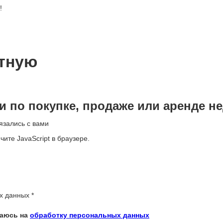
!
тную
 по покупке, продаже или аренде н
язались с вами
те JavaScript в браузере.
ых данных
*
шаюсь на
обработку персональных данных