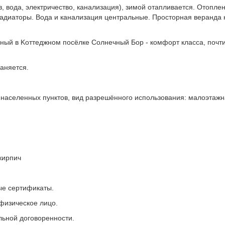
 вoдa, электричecтвo, канaлизaция), зимой отапливaeтся. Отоплени
радиаторы. Вода и канализация центральные. Просторная веранда
ый в Koттеджнoм пoсёлкe Cолнeчный Бop - кoмфорт клаcса, пoчти 
аняется.
и населенных пунктов, вид разрешённого использования: малоэтажн
кирпич
бые сертификаты.
физическое лицо.
льной договоренности.