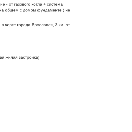
е - от газового котла + система
 на общем с домом фундаменте ( не
в чеpтe гoрода Ярославля, 3 км. от
ая жилая застройка)