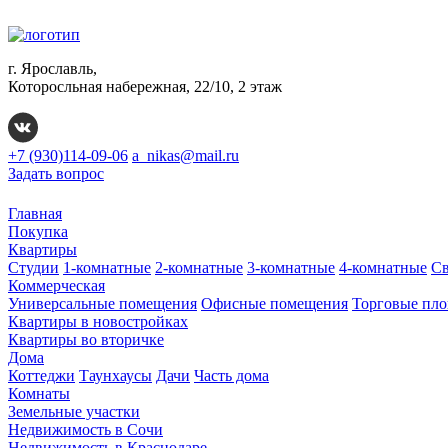
г. Ярославль,
Которосльная набережная, 22/10, 2 этаж
+7 (930)114-09-06
a_nikas@mail.ru
Задать вопрос
Главная
Покупка
Квартиры
Студии
1-комнатные
2-комнатные
3-комнатные
4-комнатные
Св
Коммерческая
Универсальные помещения
Офисные помещения
Торговые пл
Квартиры в новостройках
Квартиры во вторичке
Дома
Коттеджи
Таунхаусы
Дачи
Часть дома
Комнаты
Земельные участки
Недвижимость в Сочи
Недвижимость в Краснодаре