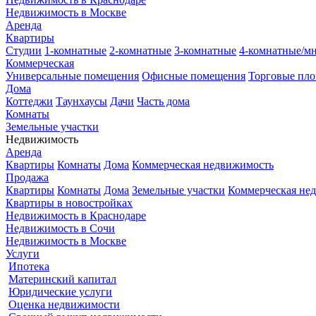
Недвижимость в Москве
Аренда
Квартиры
Студии
1-комнатные
2-комнатные
3-комнатные
4-комнатные/м
Коммерческая
Универсальные помещения
Офисные помещения
Торговые пл
Дома
Коттеджи
Таунхаусы
Дачи
Часть дома
Комнаты
Земельные участки
Недвижимость
Аренда
Квартиры
Комнаты
Дома
Коммерческая недвижимость
Продажа
Квартиры
Комнаты
Дома
Земельные участки
Коммерческая не
Квартиры в новостройках
Недвижимость в Краснодаре
Недвижимость в Сочи
Недвижимость в Москве
Услуги
Ипотека
Материнский капитал
Юридические услуги
Оценка недвижимости