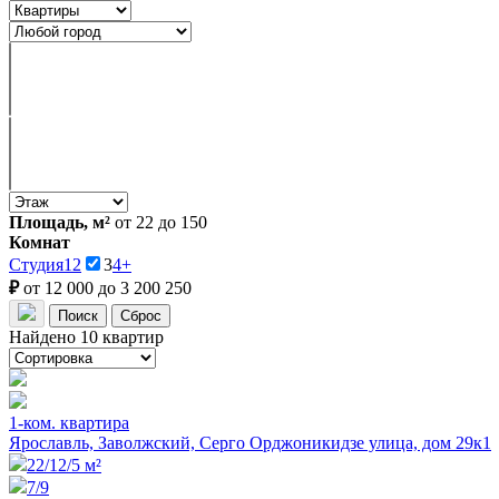
Площадь, м²
от 22 до 150
Комнат
Студия
1
2
3
4+
₽
от 12 000 до 3 200 250
Найдено 10 квартир
1-ком. квартира
Ярославль, Заволжский, Серго Орджоникидзе улица, дом 29к1
22/12/5 м²
7/9