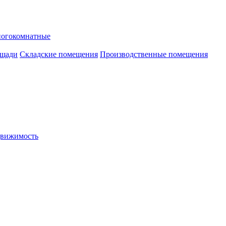
ногокомнатные
ощади
Складские помещения
Производственные помещения
движимость