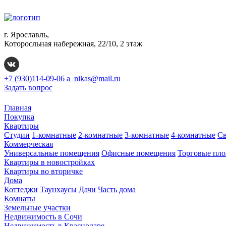
г. Ярославль,
Которосльная набережная, 22/10, 2 этаж
+7 (930)114-09-06
a_nikas@mail.ru
Задать вопрос
Главная
Покупка
Квартиры
Студии
1-комнатные
2-комнатные
3-комнатные
4-комнатные
Св
Коммерческая
Универсальные помещения
Офисные помещения
Торговые пл
Квартиры в новостройках
Квартиры во вторичке
Дома
Коттеджи
Таунхаусы
Дачи
Часть дома
Комнаты
Земельные участки
Недвижимость в Сочи
Недвижимость в Краснодаре