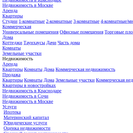
Недвижимость в Москве
Аренда
Квартиры
Студии
1-комнатные
2-комнатные
3-комнатные
4-комнатные/м
Коммерческая
Универсальные помещения
Офисные помещения
Торговые пл
Дома
Коттеджи
Таунхаусы
Дачи
Часть дома
Комнаты
Земельные участки
Недвижимость
Аренда
Квартиры
Комнаты
Дома
Коммерческая недвижимость
Продажа
Квартиры
Комнаты
Дома
Земельные участки
Коммерческая не
Квартиры в новостройках
Недвижимость в Краснодаре
Недвижимость в Сочи
Недвижимость в Москве
Услуги
Ипотека
Материнский капитал
Юридические услуги
Оценка недвижимости