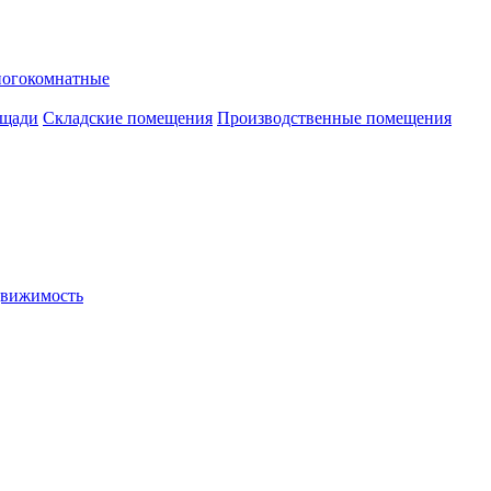
ногокомнатные
ощади
Складские помещения
Производственные помещения
движимость