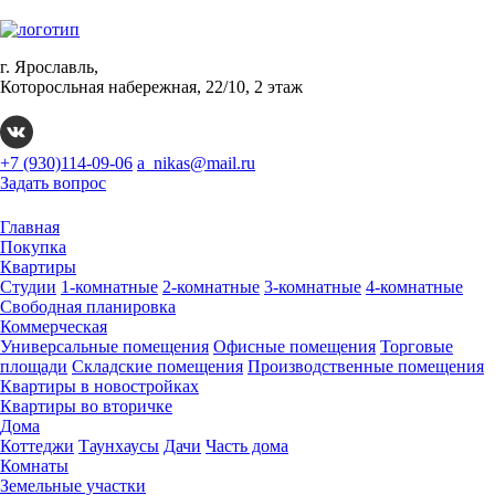
г. Ярославль,
Которосльная набережная, 22/10, 2 этаж
+7 (930)114-09-06
a_nikas@mail.ru
Задать вопрос
Главная
Покупка
Квартиры
Студии
1-комнатные
2-комнатные
3-комнатные
4-комнатные
Свободная планировка
Коммерческая
Универсальные помещения
Офисные помещения
Торговые
площади
Складские помещения
Производственные помещения
Квартиры в новостройках
Квартиры во вторичке
Дома
Коттеджи
Таунхаусы
Дачи
Часть дома
Комнаты
Земельные участки