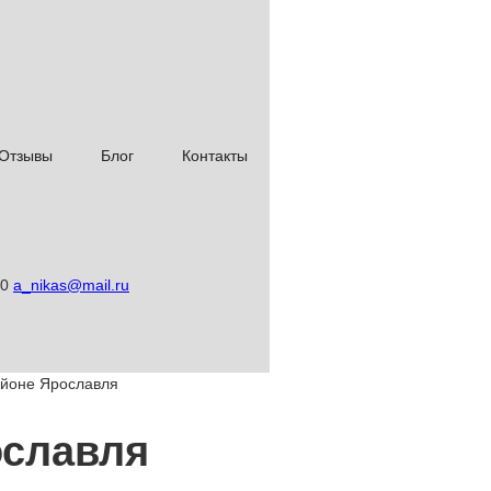
Отзывы
Блог
Контакты
00
a_nikas@mail.ru
айоне Ярославля
ославля