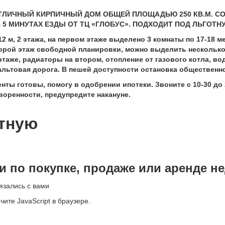
ТЛИЧНЫЙ КИРПИЧНЫЙ ДОМ ОБЩЕЙ ПЛОЩАДЬЮ 250 КВ.М. СО
5 МИНУТАХ ЕЗДЫ ОТ ТЦ «ГЛОБУС». ПОДХОДИТ ПОД ЛЬГОТН
12 м, 2 этажа, на первом этаже выделено 3 комнаты по 17-18 м
торой этаж свободной планировки, можно выделить несколько
аже, радиаторы на втором, отопление от газового котла, вод
льтовая дорога. В пешей доступности остановка общественно
ты готовы, помогу в одобрении ипотеки. Звоните с 10-30 до 
оренности, предупредите накануне.
тную
 по покупке, продаже или аренде н
язались с вами
те JavaScript в браузере.