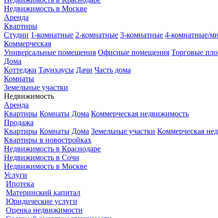
Недвижимость в Москве
Аренда
Квартиры
Студии
1-комнатные
2-комнатные
3-комнатные
4-комнатные/м
Коммерческая
Универсальные помещения
Офисные помещения
Торговые пл
Дома
Коттеджи
Таунхаусы
Дачи
Часть дома
Комнаты
Земельные участки
Недвижимость
Аренда
Квартиры
Комнаты
Дома
Коммерческая недвижимость
Продажа
Квартиры
Комнаты
Дома
Земельные участки
Коммерческая не
Квартиры в новостройках
Недвижимость в Краснодаре
Недвижимость в Сочи
Недвижимость в Москве
Услуги
Ипотека
Материнский капитал
Юридические услуги
Оценка недвижимости