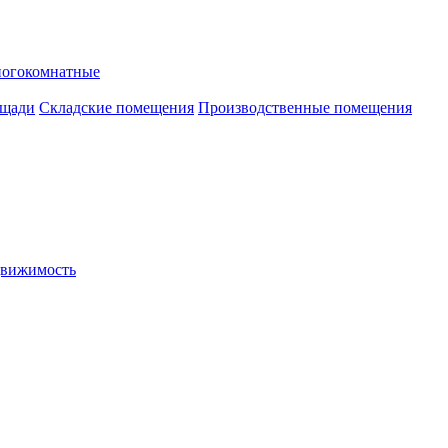
ногокомнатные
ощади
Складские помещения
Производственные помещения
движимость