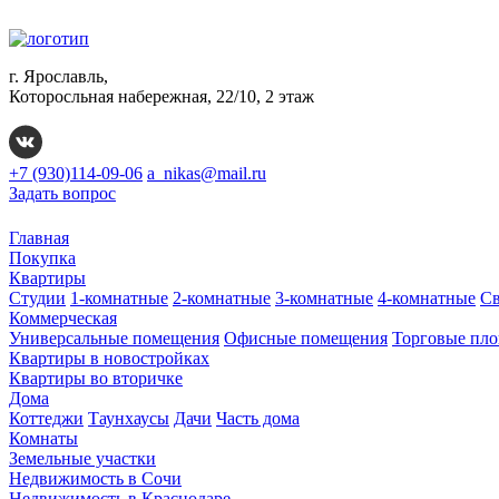
г. Ярославль,
Которосльная набережная, 22/10, 2 этаж
+7 (930)114-09-06
a_nikas@mail.ru
Задать вопрос
Главная
Покупка
Квартиры
Студии
1-комнатные
2-комнатные
3-комнатные
4-комнатные
Св
Коммерческая
Универсальные помещения
Офисные помещения
Торговые пл
Квартиры в новостройках
Квартиры во вторичке
Дома
Коттеджи
Таунхаусы
Дачи
Часть дома
Комнаты
Земельные участки
Недвижимость в Сочи
Недвижимость в Краснодаре