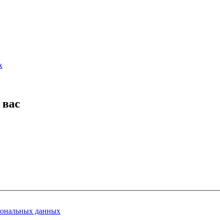
х
 вас
сональных данных